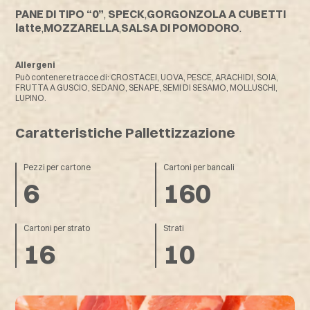
PANE DI TIPO “0”
,
SPECK
,
GORGONZOLA A CUBETTI
latte
,
MOZZARELLA
,
SALSA DI POMODORO
.
Allergeni
Può contenere tracce di: CROSTACEI, UOVA, PESCE, ARACHIDI, SOIA,
FRUTTA A GUSCIO, SEDANO, SENAPE, SEMI DI SESAMO, MOLLUSCHI,
LUPINO.
Caratteristiche Pallettizzazione
Pezzi per cartone
Cartoni per bancali
6
160
Cartoni per strato
Strati
16
10