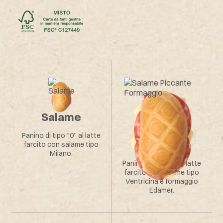
Salame
Salame
Piccante
Panino di tipo “0” al latte
Formaggio
farcito con salame tipo
Milano.
Panino di tipo “0” al latte
farcito con salame tipo
Ventricina e formaggio
Edamer.