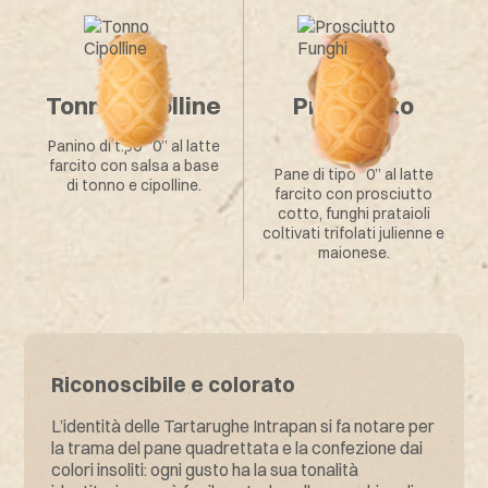
Tonno Cipolline
Prosciutto
Funghi
Panino di tipo “0” al latte
farcito con salsa a base
Pane di tipo “0” al latte
di tonno e cipolline.
farcito con prosciutto
cotto, funghi prataioli
coltivati trifolati julienne e
maionese.
Riconoscibile e colorato
L’identità delle Tartarughe Intrapan si fa notare per
la trama del pane quadrettata e la confezione dai
colori insoliti: ogni gusto ha la sua tonalità