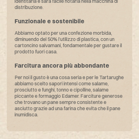
identitaria e sarà facile notarla nella macchina di
distribuzione.
Funzionale e sostenibile
Abbiamo optato per una confezione morbida,
diminuendo del 50% l’utilizzo di plastica, con un
cartoncino salvamani, fondamentale per gustare il
prodotto fuori casa.
Farcitura ancora più abbondante
Per noi il gusto è una cosa seria e per le Tartarughe
abbiamo scelto sapori intensi come salame,
prosciutto e funghi, tonno e cipolline, salame
piccante e formaggio Edamer. Farciture generose
che trovano un pane sempre consistente e
asciutto grazie ad una farina che evita che il pane
inumidisca.