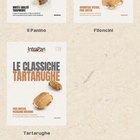
Il Panino
Filoncini
Tartarughe