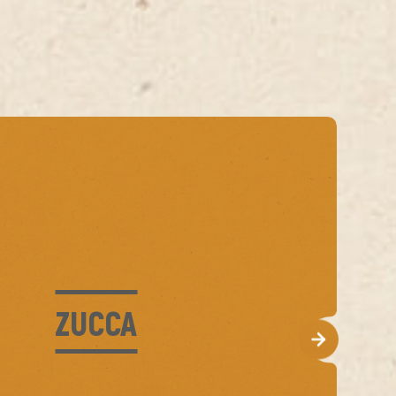
Settori
hette
GDO
ne
Vending
Ho.Re.Ca.
ZUCCA