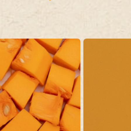
zini
Panini
Brusc
La Tartaruga
Piadi
o
Il Filoncino
lla
Il Panino
Super Toast
Panini caldi