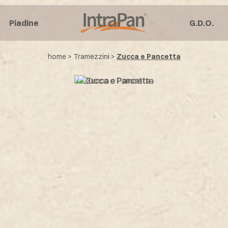
Piadine
G.D.O.
home
>
Tramezzini
>
Zucca e Pancetta