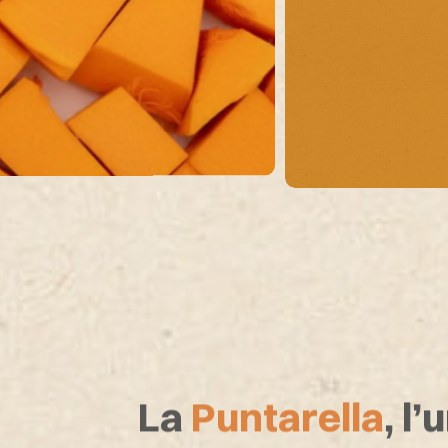
La
Puntarella
, l’