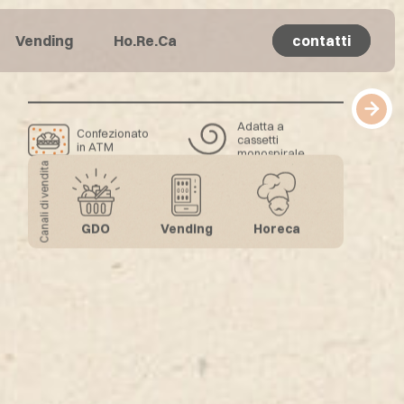
Vending
Ho.Re.Ca
contatti
contatti
Adatta a
Confezionato
cassetti
in ATM
monospirale
Canali di vendita
Scopri di più
Farcito a mano
GDO
Vending
Horeca
Scopri di più