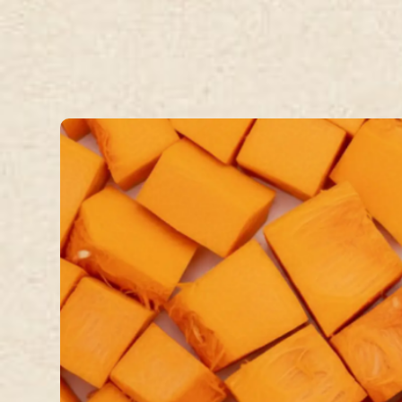
Intrapan
Tramez
Intrapan oggi
Il Rollè
Il nostro impegno
Il Vicentin
Il nostro metodo
La Puntare
Qualità
Il nostro pane
Sostenibilità
Cataloghi