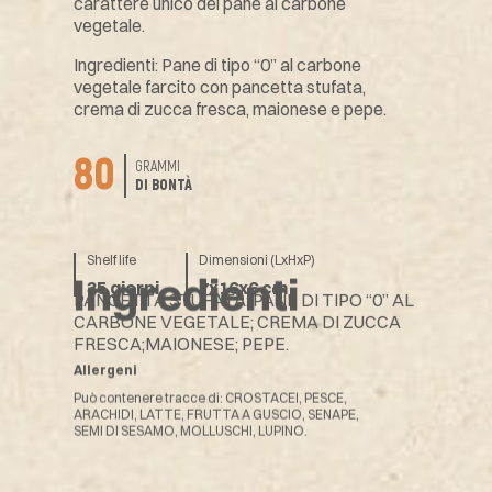
carattere unico del pane al carbone
vegetale.
Ingredienti: Pane di tipo “0” al carbone
vegetale farcito con pancetta stufata,
crema di zucca fresca, maionese e pepe.
80
GRAMMI
DI BONTÀ
Shelf life
Dimensioni (LxHxP)
Ingredienti
35 giorni
7x16x6 cm
PANCETTA STUFATA; PANE DI TIPO “0” AL
CARBONE VEGETALE; CREMA DI ZUCCA
FRESCA;MAIONESE; PEPE.
Allergeni
Può contenere tracce di: CROSTACEI, PESCE,
ARACHIDI, LATTE, FRUTTA A GUSCIO, SENAPE,
SEMI DI SESAMO, MOLLUSCHI, LUPINO.