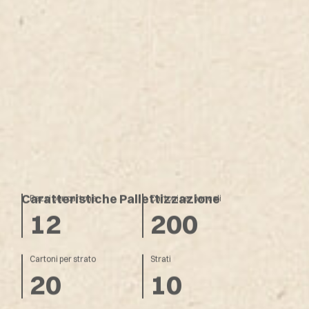
Caratteristiche Pallettizzazione
Pezzi per cartone
Cartoni per bancali
12
200
Cartoni per strato
Strati
20
10