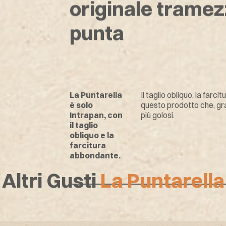
originale tramez
punta
La Puntarella
Il taglio obliquo, la farc
è solo
questo prodotto che, graz
Intrapan, con
più golosi.
il taglio
obliquo e la
farcitura
abbondante.
Altri Gusti
La Puntarella