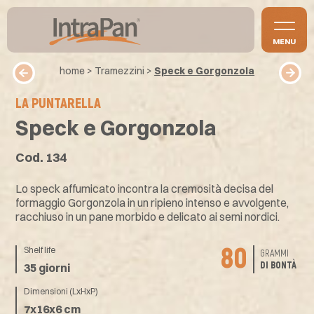
MENU
home
>
Tramezzini
>
Speck e Gorgonzola
LA PUNTARELLA
Speck e Gorgonzola
Cod. 134
Lo speck affumicato incontra la cremosità decisa del
formaggio Gorgonzola in un ripieno intenso e avvolgente,
racchiuso in un pane morbido e delicato ai semi nordici.
80
Shelf life
GRAMMI
DI BONTÀ
35 giorni
Dimensioni (LxHxP)
7x16x6 cm