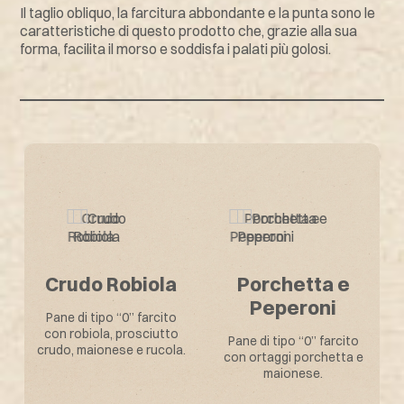
Il taglio obliquo, la farcitura abbondante e la punta sono le
caratteristiche di questo prodotto che, grazie alla sua
forma, facilita il morso e soddisfa i palati più golosi.
Altri Gusti
La Puntarella
Vegetariano
Tacchino con
con pane
pane integrale
integrale
Pane di tipo “0” farcito
con ortaggi sott’aceto,
Pane integrale farcito con
fesa di tacchino,
verdure grigliate,
maionese, peperoni rossi
maionese e rucola.