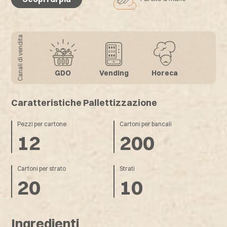
Scopri di più
Canali di vendita
GDO
Vending
Horeca
Caratteristiche Pallettizzazione
Pezzi per cartone
Cartoni per bancali
12
200
Cartoni per strato
Strati
20
10
Ingredienti