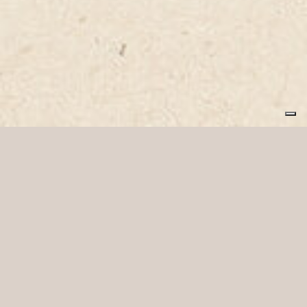
Intrapan, semplicemente
buoni.