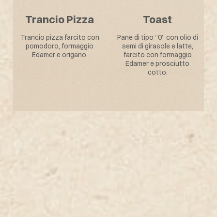
Tasca Sfiziosa
Salsiccia
i
Prodotto da forno cotto
Pane di tipo “0” con olio di
e farcito con prosciutto
oliva farcito con salsiccia
cotto e scamorza
di suino cotta.
affumicata.