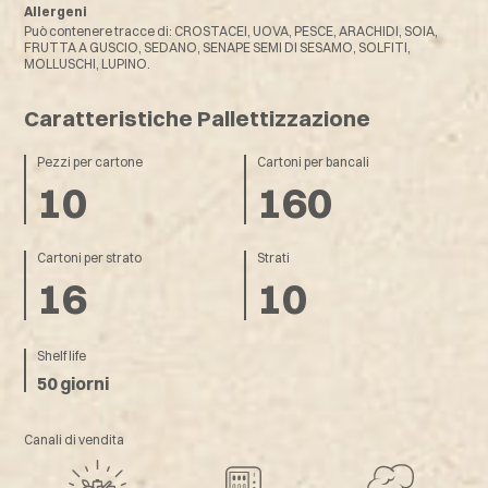
Allergeni
Può contenere tracce di: CROSTACEI, UOVA, PESCE, ARACHIDI, SOIA,
FRUTTA A GUSCIO, SEDANO, SENAPE SEMI DI SESAMO, SOLFITI,
MOLLUSCHI, LUPINO.
Caratteristiche Pallettizzazione
Pezzi per cartone
Cartoni per bancali
10
160
Cartoni per strato
Strati
16
10
Shelf life
50 giorni
Canali di vendita