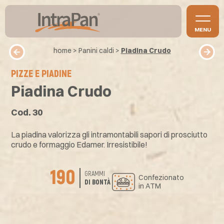
MENU
home
>
Panini caldi
>
Piadina Crudo
PIZZE E PIADINE
Piadina Crudo
Cod. 30
La piadina valorizza gli intramontabili sapori di prosciutto
crudo e formaggio Edamer. Irresistibile!
190
GRAMMI
Confezionato
DI BONTÀ
in ATM