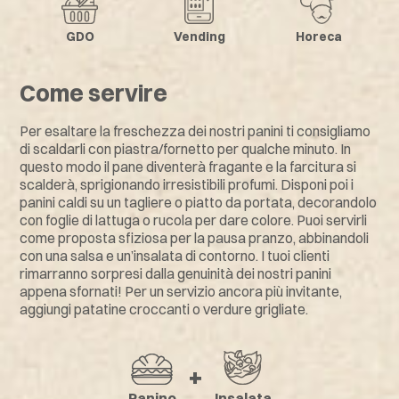
GDO
Vending
Horeca
Come servire
Per esaltare la freschezza dei nostri panini ti consigliamo
di scaldarli con piastra/fornetto per qualche minuto. In
questo modo il pane diventerà fragante e la farcitura si
scalderà, sprigionando irresistibili profumi. Disponi poi i
panini caldi su un tagliere o piatto da portata, decorandolo
con foglie di lattuga o rucola per dare colore. Puoi servirli
come proposta sfiziosa per la pausa pranzo, abbinandoli
con una salsa e un’insalata di contorno. I tuoi clienti
rimarranno sorpresi dalla genuinità dei nostri panini
appena sfornati! Per un servizio ancora più invitante,
aggiungi patatine croccanti o verdure grigliate.
+
Panino
Insalata