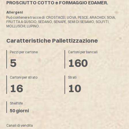
PROSCIUTTO COTTO e
FORMAGGIO EDAMER.
Allergeni
Può contenere tracce di: CROSTACEI, UOVA, PESCE, ARACHIDI, SOIA,
FRUTTA A GUSCIO, SEDANO, SENAPE, SEMI DI SESAMO, SOLFITI,
MOLLUSCHI, LUPINO.
Caratteristiche Pallettizzazione
Pezzi per cartone
Cartoni per bancali
5
160
Cartoni per strato
Strati
16
10
Shelf life
50 giorni
Canali di vendita