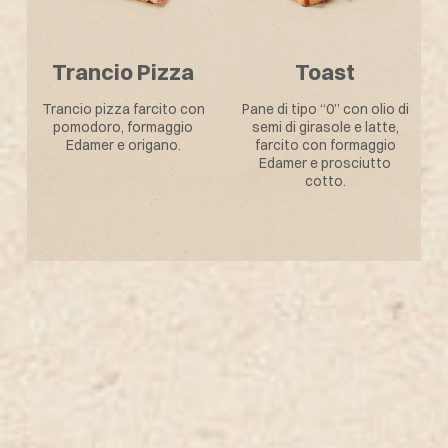
Tasca Sfiziosa
Salsiccia
i
Prodotto da forno cotto
Pane di tipo “0” con olio di
e farcito con prosciutto
oliva farcito con salsiccia
cotto e scamorza
di suino cotta.
affumicata.