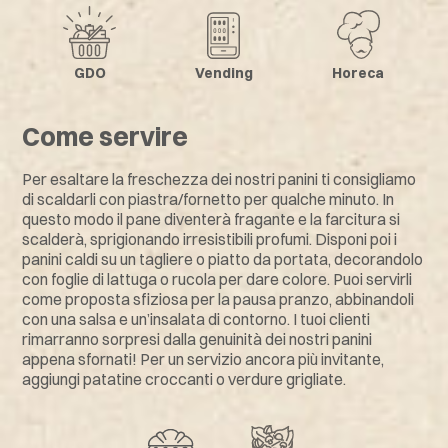
GDO
Vending
Horeca
Come servire
Per esaltare la freschezza dei nostri panini ti consigliamo
di scaldarli con piastra/fornetto per qualche minuto. In
questo modo il pane diventerà fragante e la farcitura si
scalderà, sprigionando irresistibili profumi. Disponi poi i
panini caldi su un tagliere o piatto da portata, decorandolo
con foglie di lattuga o rucola per dare colore. Puoi servirli
come proposta sfiziosa per la pausa pranzo, abbinandoli
con una salsa e un’insalata di contorno. I tuoi clienti
rimarranno sorpresi dalla genuinità dei nostri panini
appena sfornati! Per un servizio ancora più invitante,
aggiungi patatine croccanti o verdure grigliate.