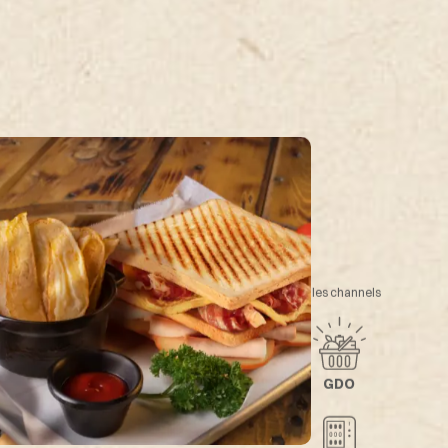
Sales channels
Settori
hette
Mass retailing
ne
GDO
Vending