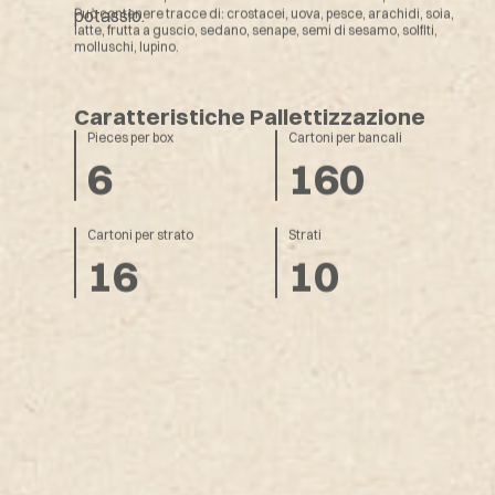
potassio.
Può contenere tracce di: crostacei, uova, pesce, arachidi, soia,
latte, frutta a guscio, sedano, senape, semi di sesamo, solfiti,
molluschi, lupino.
Caratteristiche Pallettizzazione
Pieces per box
Cartoni per bancali
6
160
Cartoni per strato
Strati
16
10