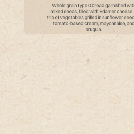
Whole grain type 0 bread garnished wit
mixed seeds, filled with Edamer cheese,
trio of vegetables grilled in sunflower seed 
tomato-based cream, mayonnaise, an
arugula.