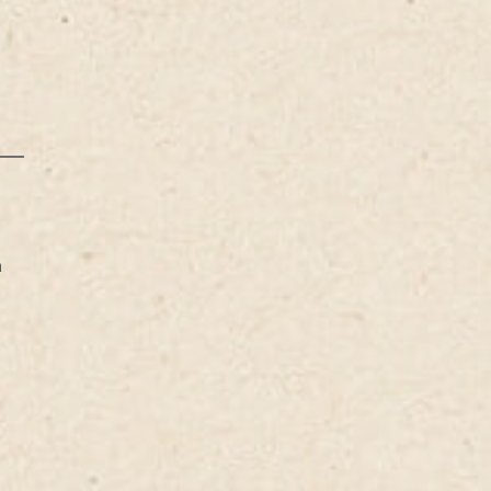
Panino
Super Toast
Panini caldi
a