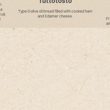
Tuttotosto
h
 a
Type 0 olive oil bread filled with cooked ham
oil,
and Edamer cheese.
Fr
d
an