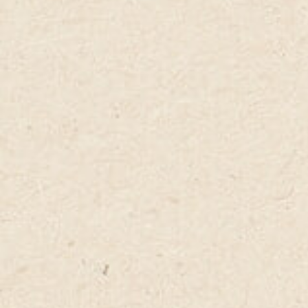
speck, Edamer
ltivated button
onnaise.