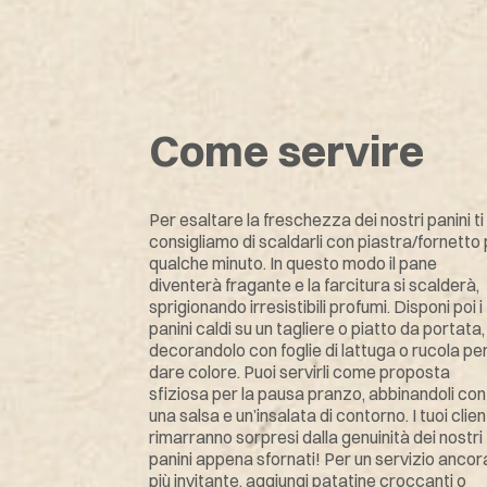
Come servire
Per esaltare la freschezza dei nostri panini ti
consigliamo di scaldarli con piastra/fornetto
qualche minuto. In questo modo il pane
diventerà fragante e la farcitura si scalderà,
sprigionando irresistibili profumi. Disponi poi i
Intrapan
Tramez
panini caldi su un tagliere o piatto da portata,
decorandolo con foglie di lattuga o rucola pe
dare colore. Puoi servirli come proposta
sfiziosa per la pausa pranzo, abbinandoli con
Intrapan today
Rollè
una salsa e un’insalata di contorno. I tuoi clien
rimarranno sorpresi dalla genuinità dei nostri
Our commitment
Vicentino
panini appena sfornati! Per un servizio ancor
più invitante, aggiungi patatine croccanti o