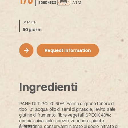
170
ATM
GOODNESS
Shelf life
50 giorni
Request information
Request information
Ingredienti
PANE DI TIPO “0” 60%: Farina di grano tenero di
tipo “0”, acqua, olio di semi di girasole, lievito, sale,
glutine di frumento, fibre vegetali, SPECK 40%:
coscia suina, sale, spezie, zucchero, piante
Allergens
aromatiche, conservanti: nitrato di sodio, nitrato di