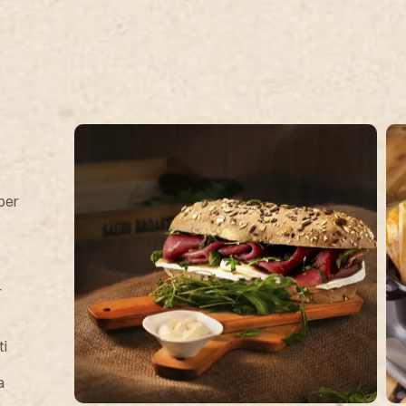
 per
zini
Panini
Brusc
r
Tartaruga
Piadi
ti
Filoncino
a