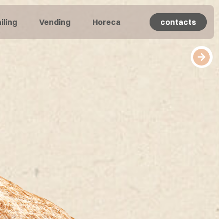
iling
Vending
Horeca
contacts
contacts