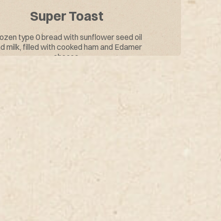
Super Toast
Tr
ozen type 0 bread with sunflower seed oil
d milk, filled with cooked ham and Edamer
Slice of pizz
cheese.
che