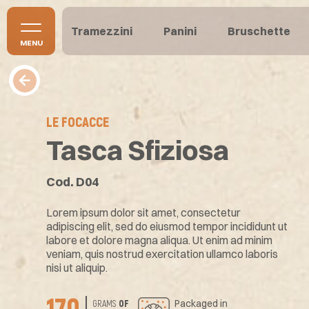
Tramezzini
Panini
Bruschette
MENU
LE FOCACCE
Tasca Sfiziosa
Cod. D04
Lorem ipsum dolor sit amet, consectetur
adipiscing elit, sed do eiusmod tempor incididunt ut
labore et dolore magna aliqua. Ut enim ad minim
veniam, quis nostrud exercitation ullamco laboris
nisi ut aliquip.
Packaged in
GRAMS
OF