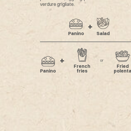
verdure grigliate.
Our method
Puntarella
Quality and raw
+
materials
Panino
Salad
Sustainability
Lavora con noi
+
or
French
Fried
Panino
fries
polent