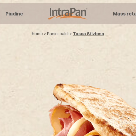
Piadine
Mass reta
home
>
Panini caldi
>
Tasca Sfiziosa