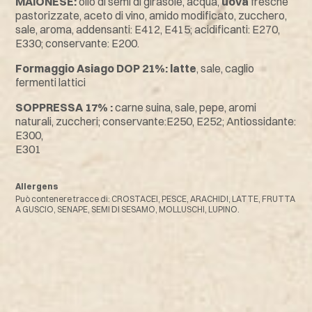
MAIONESE:
olio di semi di girasole, acqua,
uova
fresche
pastorizzate, aceto di vino, amido modificato, zucchero,
sale, aroma, addensanti: E412, E415; acidificanti: E270,
E330; conservante: E200.
Formaggio Asiago DOP 21%:
latte
, sale, caglio
fermenti lattici
SOPPRESSA 17% :
carne suina, sale, pepe, aromi
naturali, zuccheri; conservante:E250, E252; Antiossidante:
E300,
E301
Allergens
Può contenere tracce di: CROSTACEI, PESCE, ARACHIDI, LATTE, FRUTTA
A GUSCIO, SENAPE, SEMI DI SESAMO, MOLLUSCHI, LUPINO.