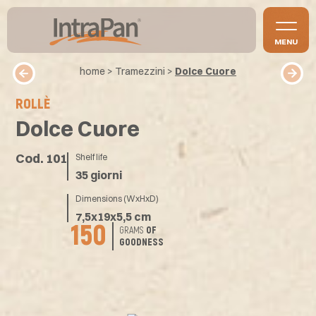
MENU
home
>
Tramezzini
>
Dolce Cuore
ROLLÈ
Dolce Cuore
Cod. 101
Shelf life
35 giorni
Dimensions (WxHxD)
7,5x19x5,5 cm
150
GRAMS
OF
GOODNESS