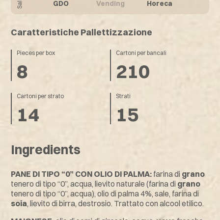
GDO
Vending
Horeca
Caratteristiche Pallettizzazione
Pieces per box
Cartoni per bancali
8
210
Cartoni per strato
Strati
14
15
Ingredients
PANE DI TIPO “0” CON OLIO DI PALMA:
farina di
grano
tenero di tipo “0”, acqua, lievito naturale (farina di
grano
tenero di tipo “0”, acqua), olio di palma 4%, sale, farina di
soia
, lievito di birra, destrosio. Trattato con alcool etilico.