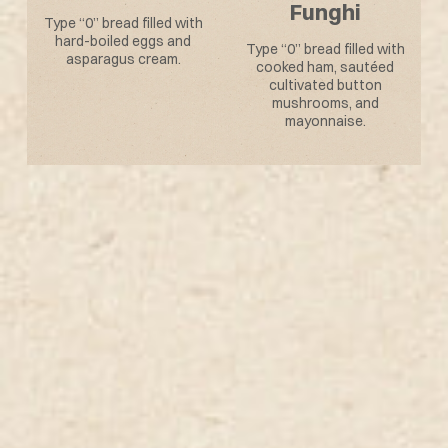
Type “0” bread filled with
Type “0” bread filled with
tuna, spring onions,
surimi sauce, arugula,
h
mayonnaise.
mayonnaise.