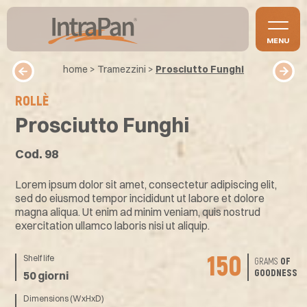
MENU
home
>
Tramezzini
>
Prosciutto Funghi
ROLLÈ
Prosciutto Funghi
Cod. 98
Lorem ipsum dolor sit amet, consectetur adipiscing elit,
sed do eiusmod tempor incididunt ut labore et dolore
magna aliqua. Ut enim ad minim veniam, quis nostrud
exercitation ullamco laboris nisi ut aliquip.
150
Shelf life
GRAMS
OF
GOODNESS
50 giorni
Dimensions (WxHxD)