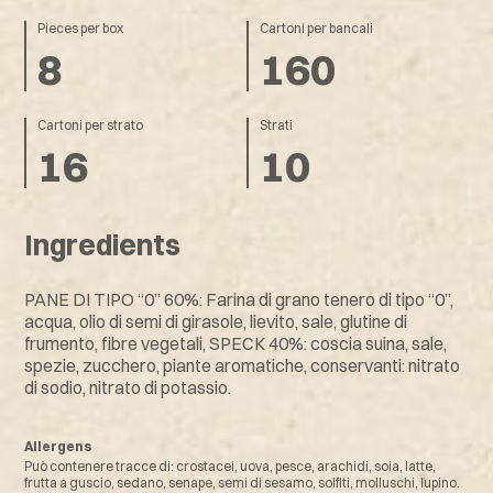
Pieces per box
Cartoni per bancali
8
160
Cartoni per strato
Strati
16
10
Ingredients
PANE DI TIPO “0” 60%: Farina di grano tenero di tipo “0”,
acqua, olio di semi di girasole, lievito, sale, glutine di
frumento, fibre vegetali, SPECK 40%: coscia suina, sale,
spezie, zucchero, piante aromatiche, conservanti: nitrato
di sodio, nitrato di potassio.
Allergens
Può contenere tracce di: crostacei, uova, pesce, arachidi, soia, latte,
frutta a guscio, sedano, senape, semi di sesamo, solfiti, molluschi, lupino.