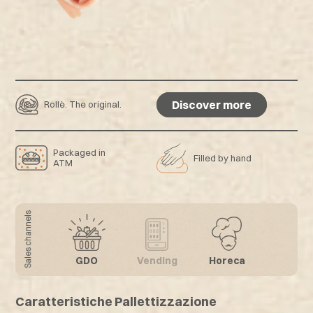
Discover more
Rollè. The original.
Discover more
Packaged in
Filled by hand
ATM
Sales channels
GDO
Vending
Horeca
Caratteristiche Pallettizzazione