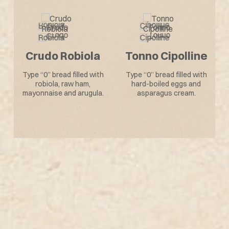
e
Tonno Cipolline
Sapore di Mare
h
Type “0” bread filled with
Type “0” bread filled with
tuna, spring onions,
surimi sauce, arugula,
mayonnaise.
mayonnaise.