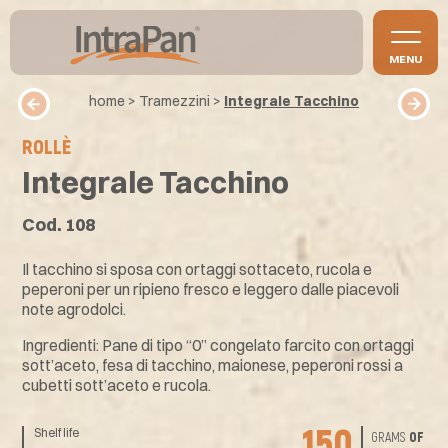
MENU
home
>
Tramezzini
>
Integrale Tacchino
ROLLÈ
Integrale Tacchino
Cod. 108
Il tacchino si sposa con ortaggi sottaceto, rucola e
peperoni per un ripieno fresco e leggero dalle piacevoli
note agrodolci.
Ingredienti: Pane di tipo “0” congelato farcito con ortaggi
sott’aceto, fesa di tacchino, maionese, peperoni rossi a
cubetti sott’aceto e rucola.
150
Shelf life
GRAMS
OF