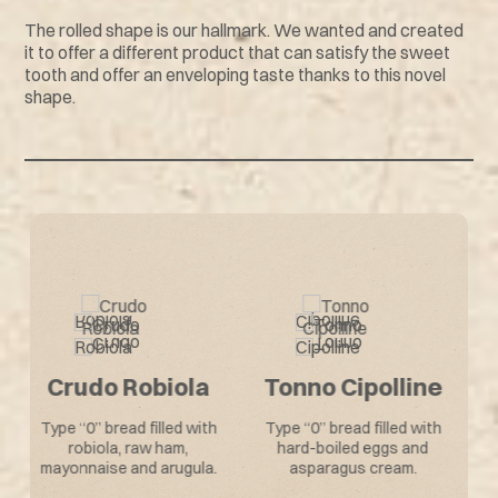
The rolled shape is our hallmark. We wanted and created
it to offer a different product that can satisfy the sweet
tooth and offer an enveloping taste thanks to this novel
shape.
Other Tastes
Rollè
e
Prosciutto
Tonno Cipolline
Funghi
h
Type “0” bread filled with
tuna, spring onions,
Type “0” bread filled with
mayonnaise.
cooked ham, sautéed
cultivated button