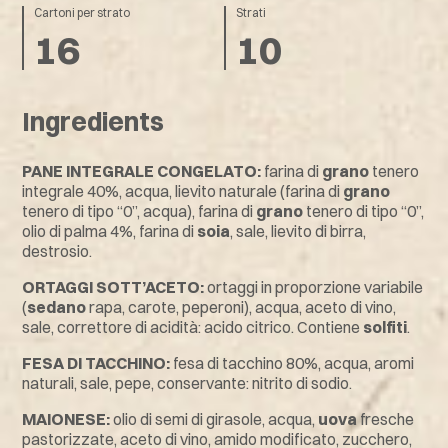
Cartoni per strato
Strati
16
10
Ingredients
PANE INTEGRALE CONGELATO:
farina di
grano
tenero
integrale 40%, acqua, lievito naturale (farina di
grano
tenero di tipo “0”, acqua), farina di
grano
tenero di tipo “0”,
olio di palma 4%, farina di
soia
, sale, lievito di birra,
destrosio.
ORTAGGI SOTT’ACETO:
ortaggi in proporzione variabile
(
sedano
rapa, carote, peperoni), acqua, aceto di vino,
sale, correttore di acidità: acido citrico. Contiene
solfiti
.
FESA DI TACCHINO:
fesa di tacchino 80%, acqua, aromi
naturali, sale, pepe, conservante: nitrito di sodio.
MAIONESE:
olio di semi di girasole, acqua,
uova
fresche
pastorizzate, aceto di vino, amido modificato, zucchero,