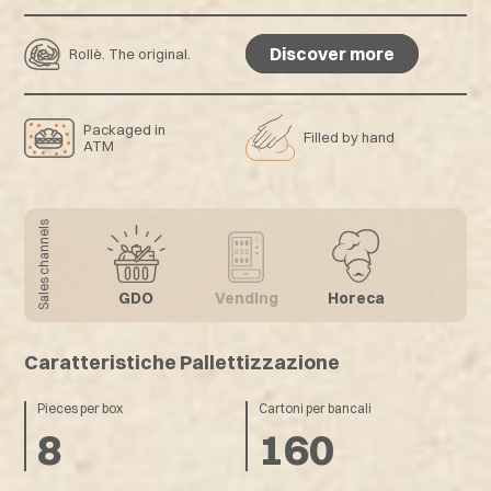
Discover more
Rollè. The original.
Discover more
Packaged in
Filled by hand
ATM
Sales channels
GDO
Vending
Horeca
Caratteristiche Pallettizzazione
Pieces per box
Cartoni per bancali
8
160